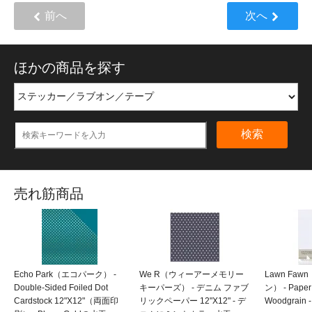
前へ
次へ
ほかの商品を探す
検索
売れ筋商品
Echo Park（エコパーク） -
We R（ウィーアーメモリー
Lawn Fa
Double-Sided Foiled Dot
キーパーズ） - デニム ファブ
ン） - Pa
Cardstock 12"X12"（両面印
リックペーパー 12"X12" - デ
Woodgrain -