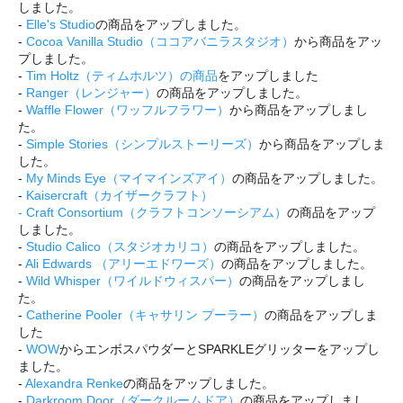
しました。
-
Elle's Studio
の商品をアップしました。
-
Cocoa Vanilla Studio（ココアバニラスタジオ）
から商品をアッ
プしました。
-
Tim Holtz（ティムホルツ）の商品
をアップしました
-
Ranger（レンジャー）
の商品をアップしました。
-
Waffle Flower（ワッフルフラワー）
から商品をアップしまし
た。
-
Simple Stories（シンプルストーリーズ）
から商品をアップしま
した。
-
My Minds Eye（マイマインズアイ）
の商品をアップしました。
-
Kaisercraft（カイザークラフト）
-
Craft Consortium（クラフトコンソーシアム）
の商品をアップ
しました。
-
Studio Calico（スタジオカリコ）
の商品をアップしました。
-
Ali Edwards （アリーエドワーズ）
の商品をアップしました。
-
Wild Whisper（ワイルドウィスパー）
の商品をアップしまし
た。
-
Catherine Pooler（キャサリン プーラー）
の商品をアップしま
した
-
WOW
からエンボスパウダーとSPARKLEグリッターをアップし
ました。
-
Alexandra Renke
の商品をアップしました。
-
Darkroom Door（ダークルームドア）
の商品をアップしまし