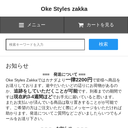
Oke Styles zakka
メニュー
カートを見る
検索
お知らせ
=== 発送について ===
一律2200円
Oke Styles Zakkaではカナダより
で皆様へ商品を
お送りしております。途中だいたいどの辺りにお荷物があるの
追跡をしていただくことが可能
か、
です。到着までの期間で
現在約3-4週間ほど
すは
でお手元に届いていると思います。
またお支払いが済んでいる商品は取り置きすることがが可能で
す。ご希望の方はご注文いただく際にメッセージをいただければ
助かります。発送についてご質問などございましたらいつでもメ
ールをお送り下さい。