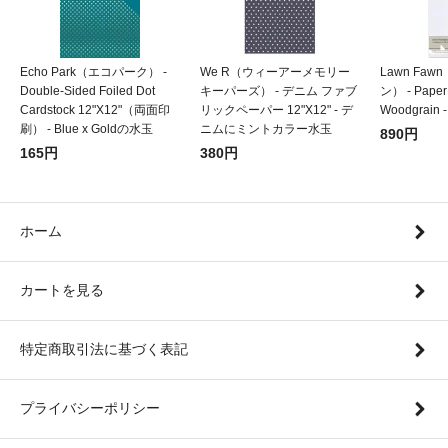
Echo Park（エコパーク） -
We R（ウィーアーメモリー
Lawn Fa
Double-Sided Foiled Dot
キーパーズ） - デニム ファブ
ン） - Pa
Cardstock 12"X12"（両面印
リックペーパー 12"X12" - デ
Woodgrain -
刷） - Blue x Goldの水玉
ニムにミントカラー水玉
890円
165円
380円
ホーム
カートを見る
特定商取引法に基づく表記
プライバシーポリシー