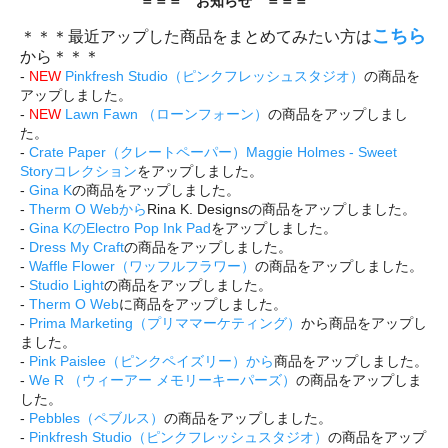
＝＝＝ お知らせ ＝＝＝
こちら
＊＊＊
最近アップした商品をまとめてみたい方は
から＊＊＊
-
NEW
Pinkfresh Studio（ピンクフレッシュスタジオ）
の商品を
アップしました。
-
NEW
Lawn Fawn （ローンフォーン）
の商品をアップしまし
た。
-
Crate Paper（クレートペーパー）Maggie Holmes - Sweet
Storyコレクション
をアップしました。
-
Gina K
の商品をアップしました。
-
Therm O Webから
Rina K. Designsの商品をアップしました。
-
Gina KのElectro Pop Ink Pad
をアップしました。
-
Dress My Craft
の商品をアップしました。
-
Waffle Flower（ワッフルフラワー）
の商品をアップしました。
-
Studio Light
の商品をアップしました。
-
Therm O Web
に商品をアップしました。
-
Prima Marketing（プリママーケティング）
から商品をアップし
ました。
-
Pink Paislee（ピンクペイズリー）から
商品をアップしました。
-
We R （ウィーアー メモリーキーパーズ）
の商品をアップしま
した。
-
Pebbles（ペブルス）
の商品をアップしました。
-
Pinkfresh Studio（ピンクフレッシュスタジオ）
の商品をアップ