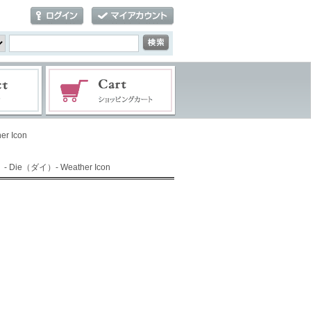
r Icon
 Die（ダイ）- Weather Icon