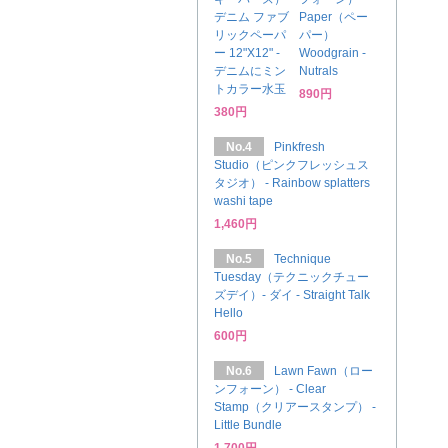
デニム ファブ
Paper（ペー
リックペーパ
パー）
ー 12"X12" -
Woodgrain -
デニムにミン
Nutrals
トカラー水玉
890円
380円
No.4
Pinkfresh
Studio（ピンクフレッシュス
タジオ） - Rainbow splatters
washi tape
1,460円
No.5
Technique
Tuesday（テクニックチュー
ズデイ）- ダイ - Straight Talk
Hello
600円
No.6
Lawn Fawn（ロー
ンフォーン） - Clear
Stamp（クリアースタンプ） -
Little Bundle