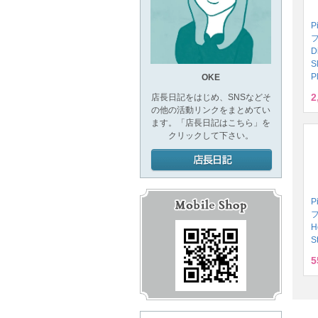
P
D
S
P
OKE
2
店長日記をはじめ、SNSなどそ
の他の活動リンクをまとめてい
ます。「店長日記はこちら」を
クリックして下さい。
P
H
S
5