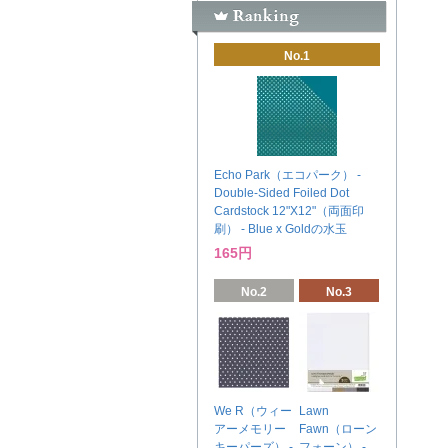
No.1
Echo Park（エコパーク） -
Double-Sided Foiled Dot
Cardstock 12"X12"（両面印
刷） - Blue x Goldの水玉
165円
No.2
No.3
We R（ウィー
Lawn
アーメモリー
Fawn（ローン
キーパーズ） -
フォーン） -