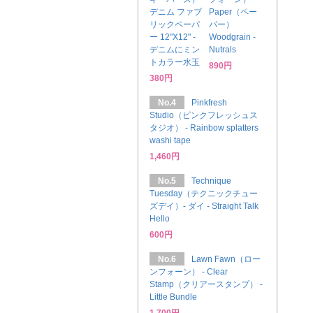
デニム ファブ
Paper（ペー
リックペーパ
パー）
ー 12"X12" -
Woodgrain -
デニムにミン
Nutrals
トカラー水玉
890円
380円
No.4
Pinkfresh
Studio（ピンクフレッシュス
タジオ） - Rainbow splatters
washi tape
1,460円
No.5
Technique
Tuesday（テクニックチュー
ズデイ）- ダイ - Straight Talk
Hello
600円
No.6
Lawn Fawn（ロー
ンフォーン） - Clear
Stamp（クリアースタンプ） -
Little Bundle