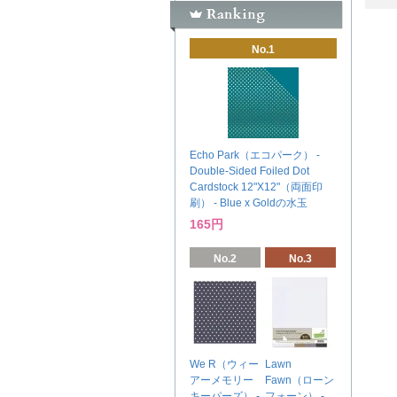
No.1
Echo Park（エコパーク） -
Double-Sided Foiled Dot
Cardstock 12"X12"（両面印
刷） - Blue x Goldの水玉
165円
No.2
No.3
We R（ウィー
Lawn
アーメモリー
Fawn（ローン
キーパーズ） -
フォーン） -