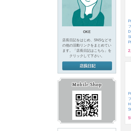
P
D
OKE
S
店長日記をはじめ、SNSなどそ
P
の他の活動リンクをまとめてい
2
ます。「店長日記はこちら」を
クリックして下さい。
P
H
S
5