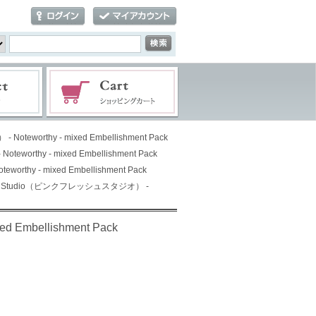
teworthy - mixed Embellishment Pack
worthy - mixed Embellishment Pack
rthy - mixed Embellishment Pack
esh Studio（ピンクフレッシュスタジオ） -
 Embellishment Pack