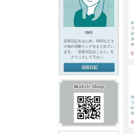
P
OKE
D
S
店長日記をはじめ、SNSなどそ
P
の他の活動リンクをまとめてい
ます。「店長日記はこちら」を
2
クリックして下さい。
P
H
S
5