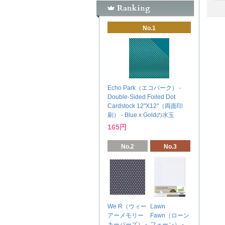
No.1
Echo Park（エコパーク） -
Double-Sided Foiled Dot
Cardstock 12"X12"（両面印
刷） - Blue x Goldの水玉
165円
No.2
No.3
We R（ウィー
Lawn
アーメモリー
Fawn（ローン
キーパーズ） -
フォーン） -