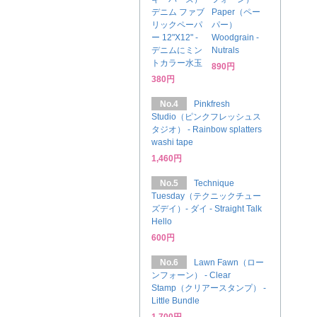
デニム ファブ
Paper（ペー
リックペーパ
パー）
ー 12"X12" -
Woodgrain -
デニムにミン
Nutrals
トカラー水玉
890円
380円
No.4
Pinkfresh
Studio（ピンクフレッシュス
タジオ） - Rainbow splatters
washi tape
1,460円
No.5
Technique
Tuesday（テクニックチュー
ズデイ）- ダイ - Straight Talk
Hello
600円
No.6
Lawn Fawn（ロー
ンフォーン） - Clear
Stamp（クリアースタンプ） -
Little Bundle