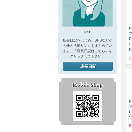
P
OKE
D
店長日記をはじめ、SNSなどそ
S
の他の活動リンクをまとめてい
P
ます。「店長日記はこちら」を
クリックして下さい。
2
P
H
S
5