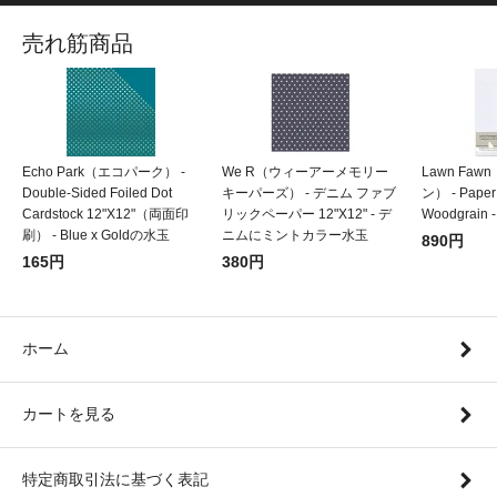
売れ筋商品
Echo Park（エコパーク） -
We R（ウィーアーメモリー
Lawn Fa
Double-Sided Foiled Dot
キーパーズ） - デニム ファブ
ン） - Pa
Cardstock 12"X12"（両面印
リックペーパー 12"X12" - デ
Woodgrain -
刷） - Blue x Goldの水玉
ニムにミントカラー水玉
890円
165円
380円
ホーム
カートを見る
特定商取引法に基づく表記